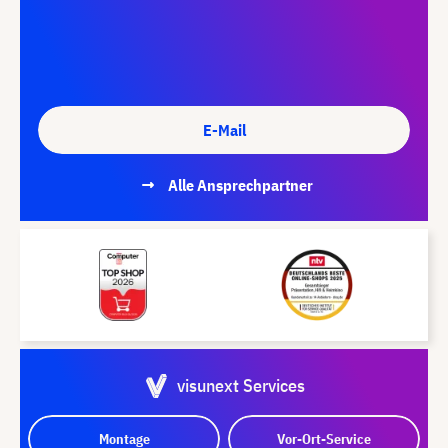
E-Mail
Alle Ansprechpartner
visunext Services
Montage
Vor-Ort-Service