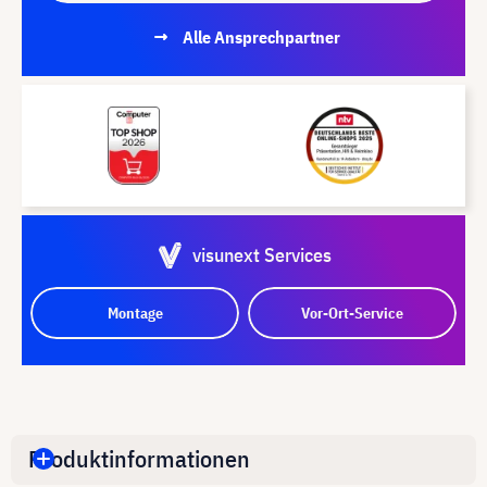
Alle Ansprechpartner
visunext Services
Montage
Vor-Ort-Service
Produktinformationen