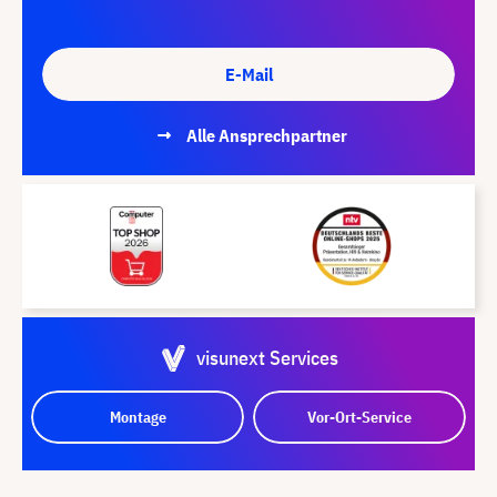
E-Mail
Alle Ansprechpartner
visunext Services
Montage
Vor-Ort-Service