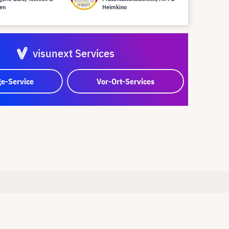
en
Heimkino
visunext Services
e-Service
Vor-Ort-Services