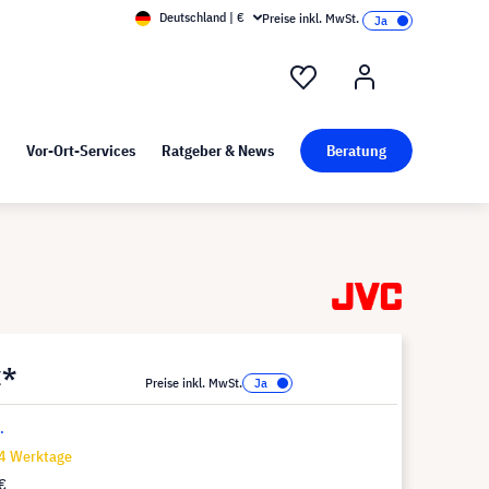
Deutschland | €
Preise inkl. MwSt.
nd Pressekit
Kunst bei visunext
Vor-Ort-Services
Ratgeber & News
Beratung
€*
Preise inkl. MwSt.
.
14 Werktage
€