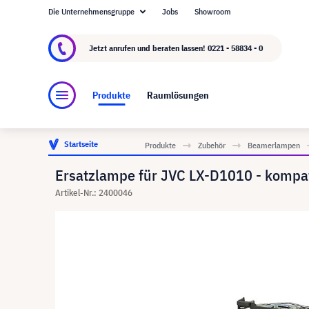
Die Unternehmensgruppe
Jobs
Showroom
Über visunext.de
Die visunext Group
Herste
Jetzt anrufen und beraten lassen!
0221 - 58834 - 0
Produkte
Raumlösungen
Startseite
Produkte
Zubehör
Beamerlampen
Ersatzlampe für JVC LX-D1010 - kompat
Artikel-Nr.: 2400046