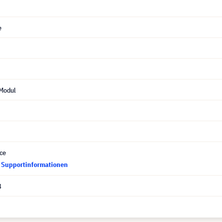
e
Modul
ce
d Supportinformationen
8