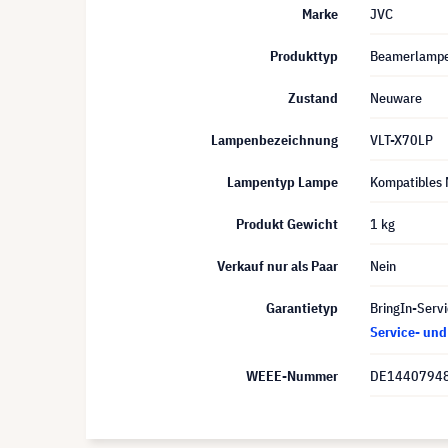
Marke
JVC
Produkttyp
Beamerlamp
Zustand
Neuware
Lampenbezeichnung
VLT-X70LP
Lampentyp Lampe
Kompatibles 
Produkt Gewicht
1 kg
Verkauf nur als Paar
Nein
Garantietyp
BringIn-Servi
Service- un
WEEE-Nummer
DE1440794