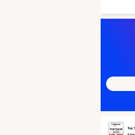
Top 
Kate