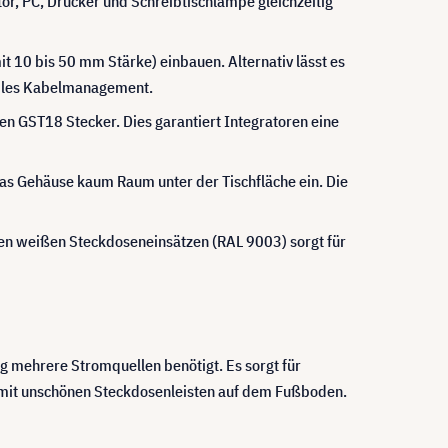
r, PC, Drucker und Schreibtischlampe gleichzeitig
t 10 bis 50 mm Stärke) einbauen. Alternativ lässt es
xibles Kabelmanagement.
ten GST18 Stecker. Dies garantiert Integratoren eine
das Gehäuse kaum Raum unter der Tischfläche ein. Die
den weißen Steckdoseneinsätzen (RAL 9003) sorgt für
ag mehrere Stromquellen benötigt. Es sorgt für
s mit unschönen Steckdosenleisten auf dem Fußboden.