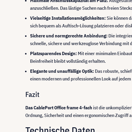
Maximale Anschlusskapazität am Platz:
Ausgestatte
anzuschließen. Das lästige Suchen nach freien Steck
Vielseitige Installationsmöglichkeiten:
Sie können da
sich bequem als Auftisch-Lösung platzieren oder dis
Sichere und normgerechte Anbindung:
Die integrie
schnelle, sichere und werkzeuglose Verbindung mit d
Platzsparendes Design:
Mit einer minimalen Einbaut
Beinfreiheit bleibt vollständig erhalten.
Elegante und unauffällige Optik:
Das robuste, schie
einen modernen und professionellen Look auf jedem 
Fazit
Das CablePort Office frame 4-fach
ist die unkomplizier
Ordnung, Sicherheit und einen ergonomischen Zugriff 
Technische Daten