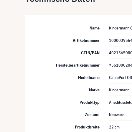
Name
Kindermann C
Artikelnummer
100003956
GTIN/EAN
402156508
Herstellerartikelnummer
755100020
Modellname
CablePort Off
Marke
Kindermann
Produkttyp
Anschlussfel
Zustand
Neuware
Produktbreite
22 cm