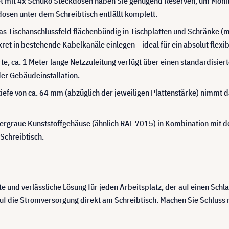
t mit 4x Schuko Steckdosen haben Sie genügend Reserven, um Monito
dosen unter dem Schreibtisch entfällt komplett.
s Tischanschlussfeld flächenbündig in Tischplatten und Schränke (mi
kret in bestehende Kabelkanäle einlegen – ideal für ein absolut fle
rte, ca. 1 Meter lange Netzzuleitung verfügt über einen standardisier
er Gebäudeinstallation.
iefe von ca. 64 mm (abzüglich der jeweiligen Plattenstärke) nimmt 
fergraue Kunststoffgehäuse (ähnlich RAL 7015) in Kombination mit 
Schreibtisch.
te und verlässliche Lösung für jeden Arbeitsplatz, der auf einen Schl
auf die Stromversorgung direkt am Schreibtisch. Machen Sie Schlus