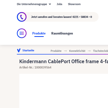
Die Unternehmensgruppe
Jobs
Showroom
Über visunext.de
Die visunext Group
Herste
Jetzt anrufen und beraten lassen!
0221 - 58834 - 0
Produkte
Raumlösungen
Startseite
Produkte
Konnektivität
Tischsteckd
Kindermann CablePort Office frame 4-f
Artikel-Nr.: 1000039564