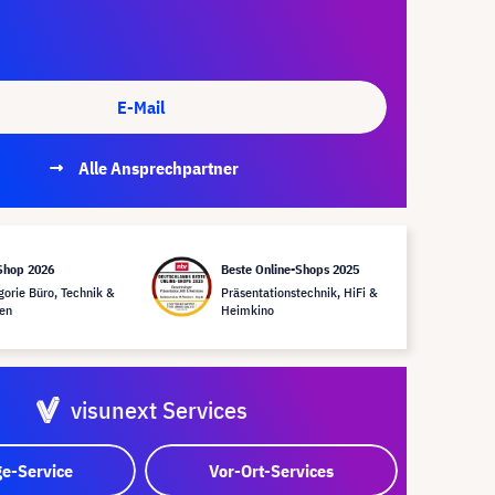
E-Mail
Alle Ansprechpartner
Shop 2026
Beste Online-Shops 2025
gorie Büro, Technik &
Präsentationstechnik, HiFi &
en
Heimkino
visunext Services
e-Service
Vor-Ort-Services