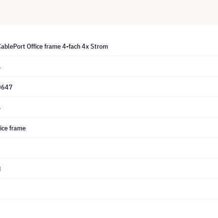
ablePort Office frame 4-fach 4x Strom
4
0647
4
ice frame
d