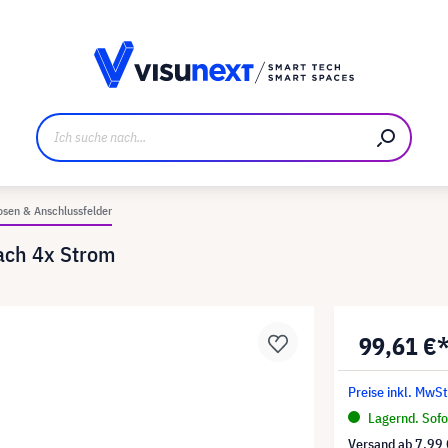
ller
Referenzkunden
Jobs und Karriere
Downloads u
osen & Anschlussfelder
ach 4x Strom
99,61 €
Preise inkl. MwSt
Lagernd. Sofor
Versand ab
7,99 