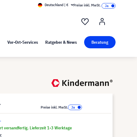
Deutschland | €
Preise inkl. MwSt.
nd Pressekit
Kunst bei visunext
Vor-Ort-Services
Ratgeber & News
Beratung
*
Preise inkl. MwSt.
.
t versandfertig. Lieferzeit 1-3 Werktage
€