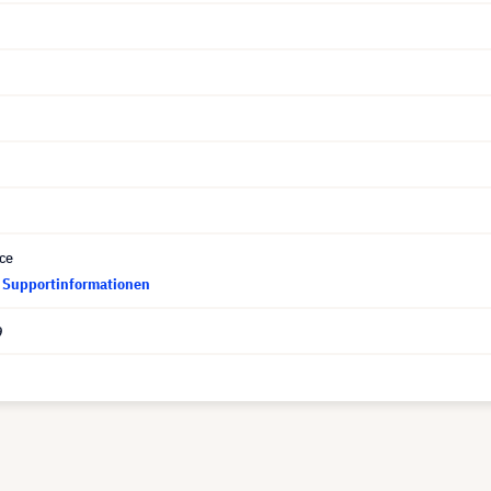
ce
d Supportinformationen
9