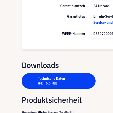
Garantielaufzeit
24 Monate
Garantietyp
BringIn-Servi
Service- un
WEEE-Nummer
DE6072000
Downloads
Technische Daten
(PDF 6.6 MB)
Produktsicherheit
Verantwortliche Person für die EU