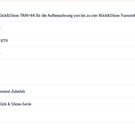
lick&Show TRAY-4K für die Aufbewahrung von bis zu vier Klick&Show Transmi
6
7479
3
ement Zubehör
lick & Show-Serie