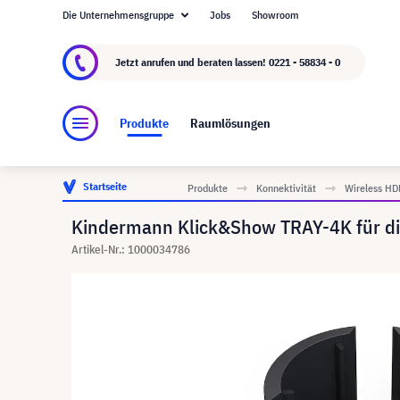
Die Unternehmensgruppe
Jobs
Showroom
Über visunext.de
Die visunext Group
Herste
Jetzt anrufen und beraten lassen!
0221 - 58834 - 0
Produkte
Raumlösungen
Startseite
Produkte
Konnektivität
Wireless HD
Kindermann Klick&Show TRAY-4K für di
Artikel-Nr.: 1000034786