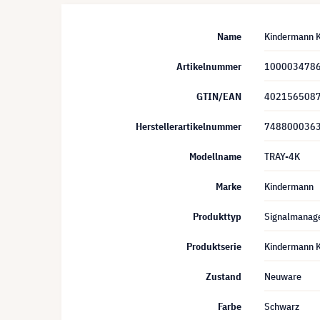
Name
Kindermann K
Artikelnummer
100003478
GTIN/EAN
402156508
Herstellerartikelnummer
748800036
Modellname
TRAY-4K
Marke
Kindermann
Produkttyp
Signalmanag
Produktserie
Kindermann K
Zustand
Neuware
Farbe
Schwarz