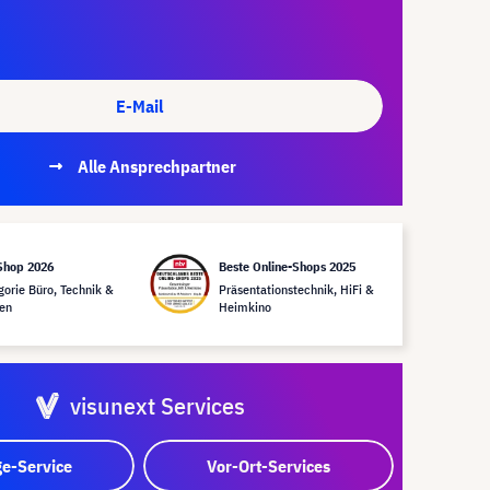
E-Mail
Alle Ansprechpartner
Shop 2026
Beste Online-Shops 2025
gorie Büro, Technik &
Präsentationstechnik, HiFi &
en
Heimkino
visunext Services
e-Service
Vor-Ort-Services