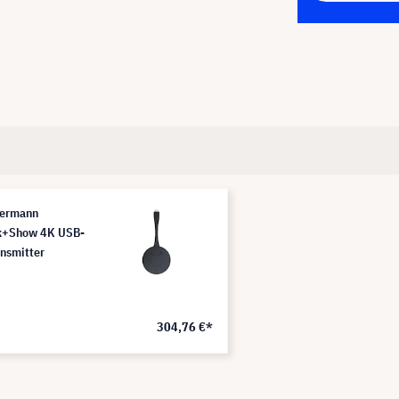
ermann
k+Show 4K USB-
ansmitter
304,76 €*