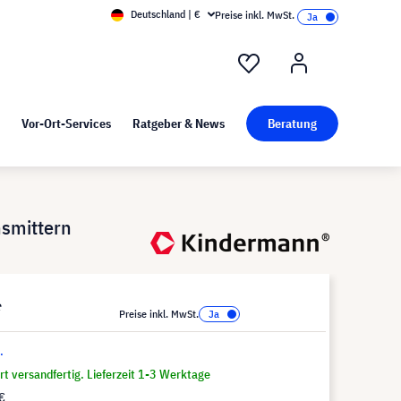
Deutschland | €
Preise inkl. MwSt.
nd Pressekit
Kunst bei visunext
Vor-Ort-Services
Ratgeber & News
Beratung
nsmittern
*
Preise inkl. MwSt.
.
t versandfertig. Lieferzeit 1-3 Werktage
€