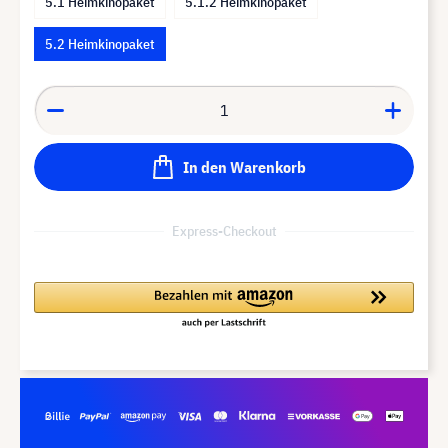
5.1 Heimkinopaket
5.1.2 Heimkinopaket
5.2 Heimkinopaket
In den Warenkorb
Express-Checkout