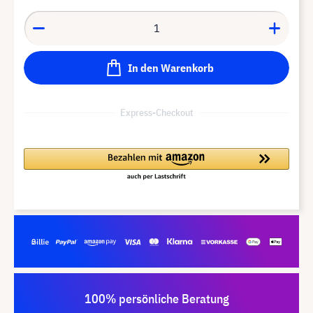
In den Warenkorb
Express-Checkout
100% persönliche Beratung