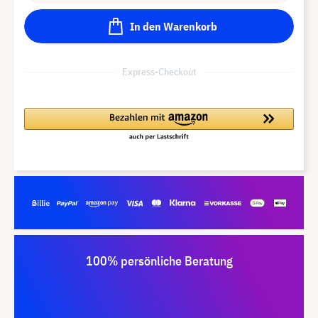
In den Warenkorb
Express-Checkout
100% persönliche Beratung