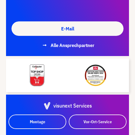
E-Mail
Alle Ansprechpartner
visunext Services
Montage
Vor-Ort-Service