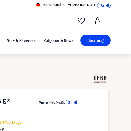
Deutschland | €
Preise inkl. MwSt.
nd Pressekit
Kunst bei visunext
Vor-Ort-Services
Ratgeber & News
Beratung
5 €*
Preise inkl. MwSt.
.
-14 Werktage
9 €