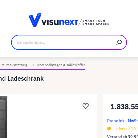
ller
Referenzkunden
Jobs und Karriere
Downloads u
Raumausstattung
Notebookwagen & Tabletkoffer
nd Ladeschrank
1.838,5
Preise inkl. MwSt
Lieferzeit 10
Versand ab
39,9