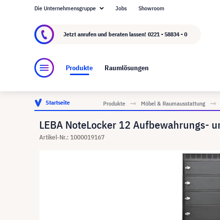
Die Unternehmensgruppe
Jobs
Showroom
Über visunext.de
Die visunext Group
Herste
Jetzt anrufen und beraten lassen!
0221 - 58834 - 0
Produkte
Raumlösungen
Startseite
Produkte
Möbel & Raumausstattung
LEBA NoteLocker 12 Aufbewahrungs- u
Artikel-Nr.: 1000019167