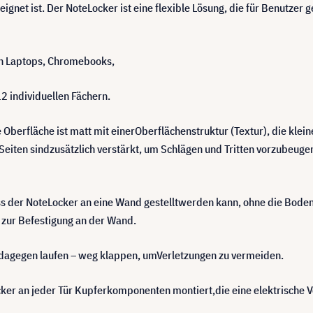
net ist. Der NoteLocker ist eine flexible Lösung, die für Benutzer g
on Laptops, Chromebooks,
2 individuellen Fächern.
 Oberfläche ist matt mit einerOberflächenstruktur (Textur), die kle
 Seiten sindzusätzlich verstärkt, um Schlägen und Tritten vorzubeug
s der NoteLocker an eine Wand gestelltwerden kann, ohne die Bodenpl
 zur Befestigung an der Wand.
nd dagegen laufen – weg klappen, umVerletzungen zu vermeiden.
er an jeder Tür Kupferkomponenten montiert,die eine elektrische V