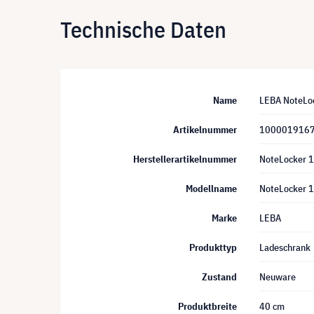
Technische Daten
Name
LEBA NoteLoc
Artikelnummer
100001916
Herstellerartikelnummer
NoteLocker 
Modellname
NoteLocker 
Marke
LEBA
Produkttyp
Ladeschrank
Zustand
Neuware
Produktbreite
40 cm