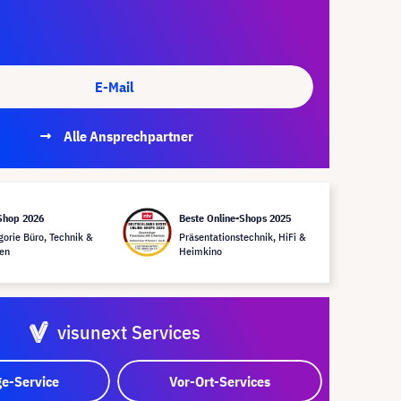
E-Mail
Alle Ansprechpartner
Shop 2026
Beste Online-Shops 2025
gorie Büro, Technik &
Präsentationstechnik, HiFi &
en
Heimkino
visunext Services
e-Service
Vor-Ort-Services