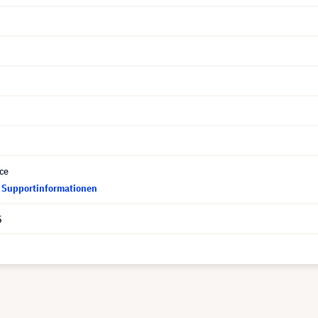
ce
d Supportinformationen
5