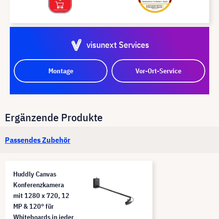
visunext Services
Montage
Vor-Ort-Service
Ergänzende Produkte
Passendes Zubehör
Huddly Canvas
Konferenzkamera
mit 1280 x 720, 12
MP & 120° für
Whiteboards in jeder