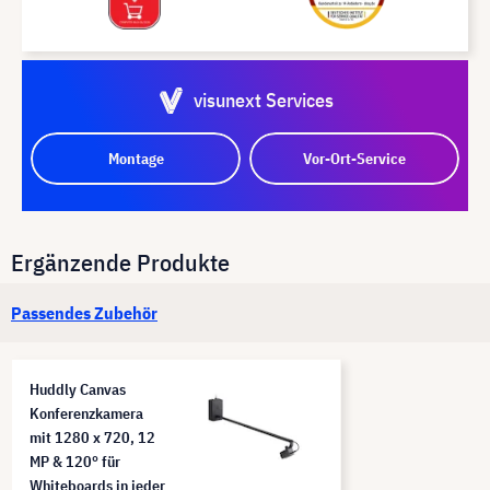
visunext Services
Montage
Vor-Ort-Service
Ergänzende Produkte
Passendes Zubehör
Huddly Canvas
Konferenzkamera
mit 1280 x 720, 12
MP & 120° für
Whiteboards in jeder