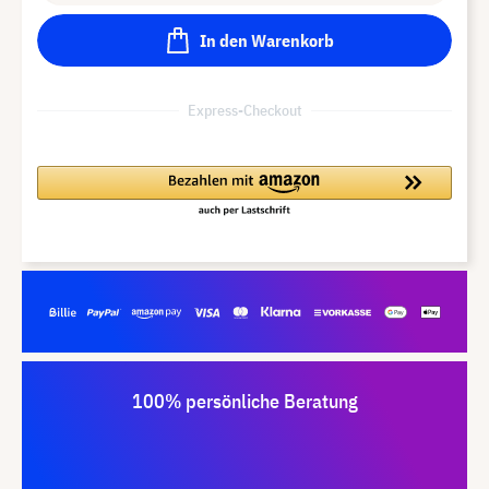
In den Warenkorb
Express-Checkout
100% persönliche Beratung