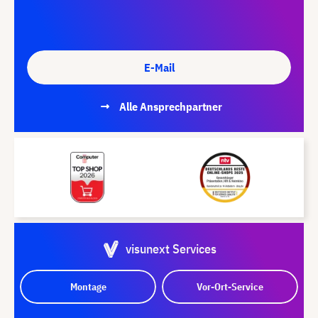
E-Mail
Alle Ansprechpartner
visunext Services
Montage
Vor-Ort-Service