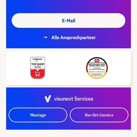
E-Mail
Alle Ansprechpartner
visunext Services
Montage
Vor-Ort-Service