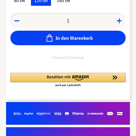
80 cm
120 cm
160 cm
In den Warenkorb
Express-Checkout