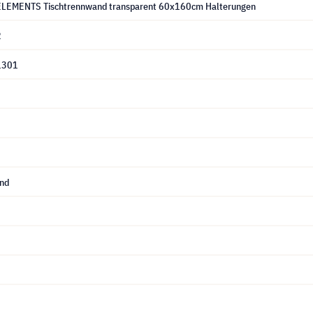
ELEMENTS Tischtrennwand transparent 60x160cm Halterungen
2
1301
nd