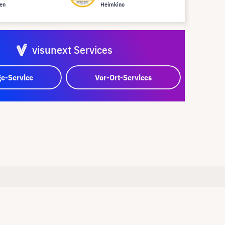
en
Heimkino
visunext Services
e-Service
Vor-Ort-Services