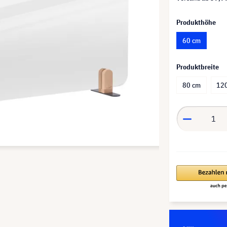
Produkthöhe
60 cm
Produktbreite
80 cm
12