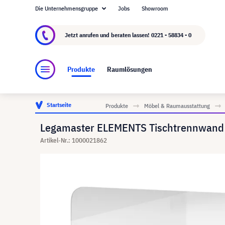
Die Unternehmensgruppe
Jobs
Showroom
Über visunext.de
Die visunext Group
Herste
Jetzt anrufen und beraten lassen!
0221 - 58834 - 0
Produkte
Raumlösungen
Startseite
Produkte
Möbel & Raumausstattung
Legamaster ELEMENTS Tischtrennwand 
Artikel-Nr.: 1000021862