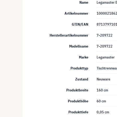
Name
Legamaster 
Artikelnummer
100002186
GTIN/EAN
871379710
Herstellerartikelnummer
7-209722
Modellname
7-209722
Marke
Legamaster
Produkttyp
Tischtrennwa
Zustand
Neuware
Produktbreite
160 cm
Produkthöhe
60 cm
Produkttiefe
0,05 cm