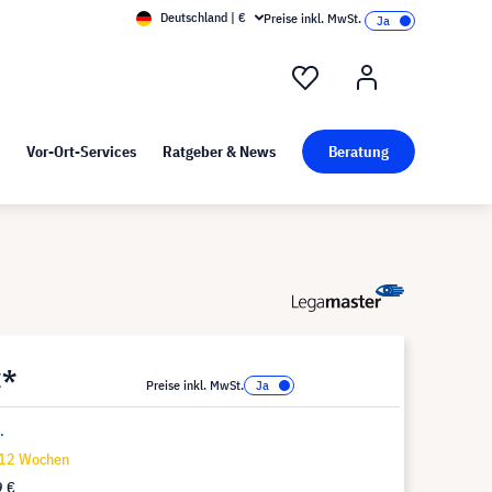
Deutschland | €
Preise inkl. MwSt.
nd Pressekit
Kunst bei visunext
Vor-Ort-Services
Ratgeber & News
Beratung
€*
Preise inkl. MwSt.
.
-12 Wochen
9 €