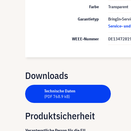
Farbe
Transparent
Garantietyp
BringIn-Servi
Service- un
WEEE-Nummer
DE1347281
Downloads
Technische Daten
(PDF 768.9 kB)
Produktsicherheit
Verantwortliche Person für die EU