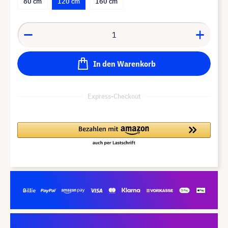
80 cm
120 cm
160 cm
In den Warenkorb
Express-Checkout