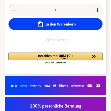
In den Warenkorb
Express-Checkout
100% persönliche Beratung