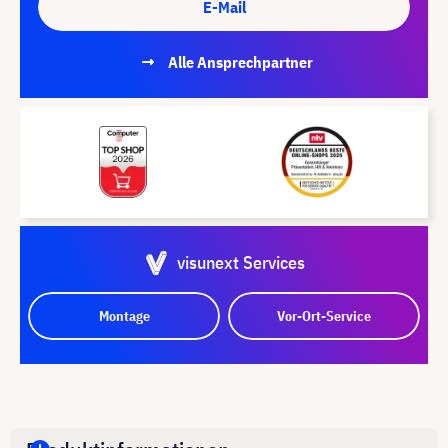
E-Mail
Alle Ansprechpartner
visunext Services
Montage
Vor-Ort-Service