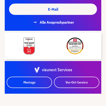
E-Mail
Alle Ansprechpartner
visunext Services
Montage
Vor-Ort-Service