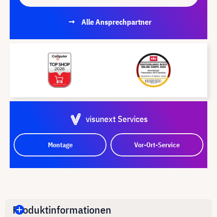
Alle Ansprechpartner
visunext Services
Montage
Vor-Ort-Service
Produktinformationen