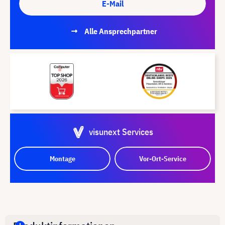
E-Mail
Alle Ansprechpartner
visunext Services
Montage
Vor-Ort-Service