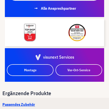
Alle Ansprechpartner
visunext Services
Montage
Vor-Ort-Service
Ergänzende Produkte
Passendes Zubehör