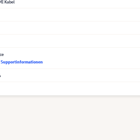
MI Kabel
ce
d Supportinformationen
6