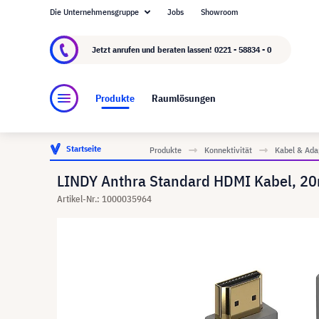
Die Unternehmensgruppe
Jobs
Showroom
Über visunext.de
Die visunext Group
Herste
Jetzt anrufen und beraten lassen!
0221 - 58834 - 0
Produkte
Raumlösungen
Startseite
Produkte
Konnektivität
Kabel & Ada
LINDY Anthra Standard HDMI Kabel, 2
Artikel-Nr.: 1000035964