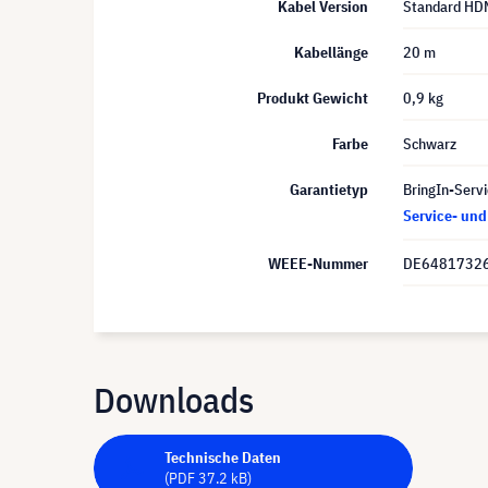
Kabel Version
Standard HD
Kabellänge
20 m
Produkt Gewicht
0,9 kg
Farbe
Schwarz
Garantietyp
BringIn-Servi
Service- un
WEEE-Nummer
DE6481732
Downloads
Technische Daten
(PDF 37.2 kB)