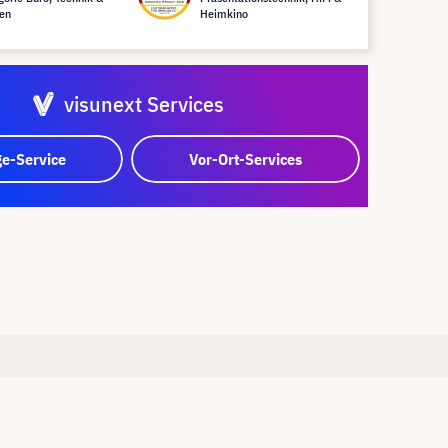
en
Heimkino
visunext Services
e-Service
Vor-Ort-Services