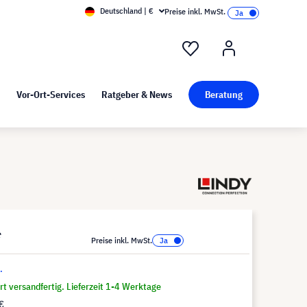
Deutschland | €
Preise inkl. MwSt.
nd Pressekit
Kunst bei visunext
Vor-Ort-Services
Ratgeber & News
Beratung
*
Preise inkl. MwSt.
.
t versandfertig. Lieferzeit 1-4 Werktage
€