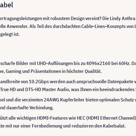
Kabel
rtragungsleistungen mit robustem Design vereint? Die Lindy Anthra 
lle Anwender. Als Teil des durchdachten Cable-Lines-Konzepts von 
gelegt ist.
scharfe Bilder mit UHD-Auflösungen bis zu 4096x2160 bei 60Hz. Das 
lme, Gaming und Präsentationen in höchster Qualität.
Bandbreite von 10.2Gbps werden auch anspruchsvolle Datenpakete v
True HD und DTS-HD Master Audio, was Ihnen ein beeindruckendes S
el und die verzinnten 24AWG Kupferleiter bieten optimalen Schutz 
 und dauerhafte Verbindung.
ützt alle wichtigen HDMI-Features wie HEC (HDMI Ethernet Channel
äte mit nur einer Fernbedienung und reduzieren den Kabelsalat.