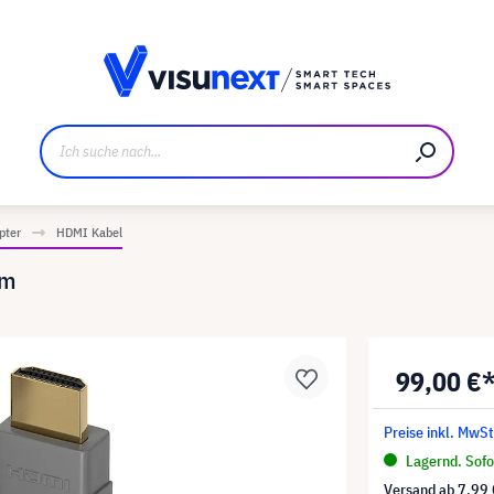
ller
Referenzkunden
Jobs und Karriere
Downloads u
pter
HDMI Kabel
0m
99,00 €
Preise inkl. MwSt
Lagernd. Sofor
Versand ab
7,99 