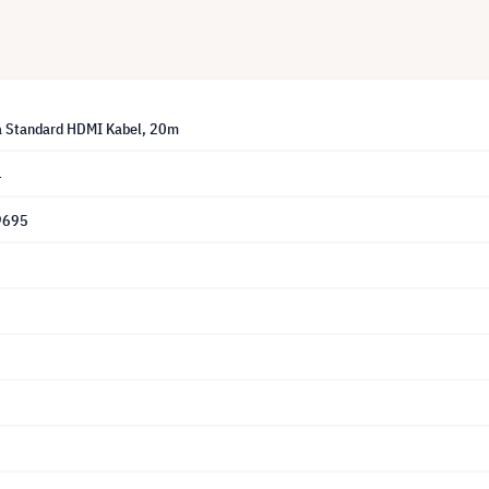
a Standard HDMI Kabel, 20m
4
9695