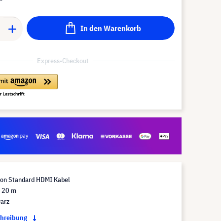
In den Warenkorb
Express-Checkout
ion Standard HDMI Kabel
 20 m
arz
chreibung