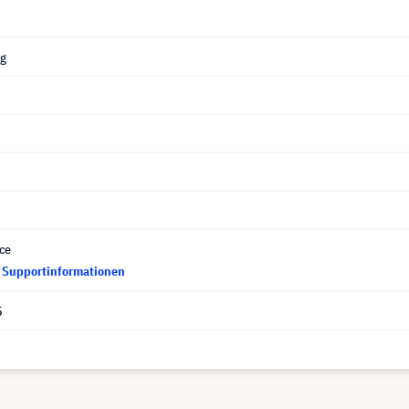
ng
ce
d Supportinformationen
5