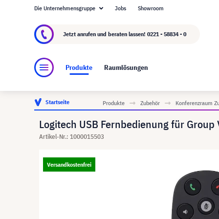
Die Unternehmensgruppe
Jobs
Showroom
Über visunext.de
Die visunext Group
Herste
Jetzt anrufen und beraten lassen!
0221 - 58834 - 0
Produkte
Raumlösungen
Startseite
Produkte
Zubehör
Konferenzraum Z
Logitech USB Fernbedienung für Group
Artikel-Nr.: 1000015503
Versandkostenfrei