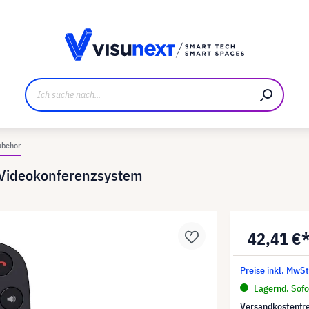
ller
Referenzkunden
Jobs und Karriere
Downloads u
ubehör
 Videokonferenzsystem
42,41 €
Preise inkl. MwSt
Lagernd. Sofor
Versandkostenfre