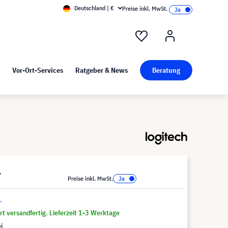
Deutschland | €
Preise inkl. MwSt.
nd Pressekit
Kunst bei visunext
Vor-Ort-Services
Ratgeber & News
Beratung
*
Preise inkl. MwSt.
.
t versandfertig. Lieferzeit 1-3 Werktage
i