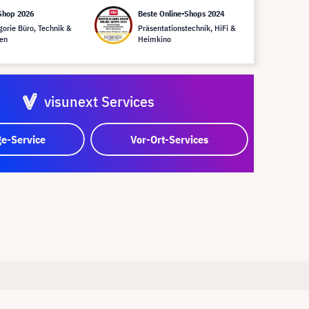
Shop 2026
Beste Online-Shops 2024
gorie Büro, Technik &
Präsentationstechnik, HiFi &
en
Heimkino
visunext Services
e-Service
Vor-Ort-Services