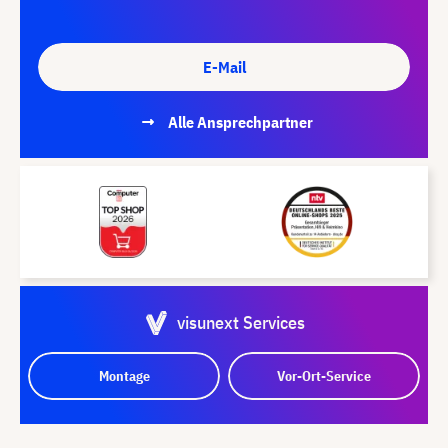
E-Mail
Alle Ansprechpartner
visunext Services
Montage
Vor-Ort-Service