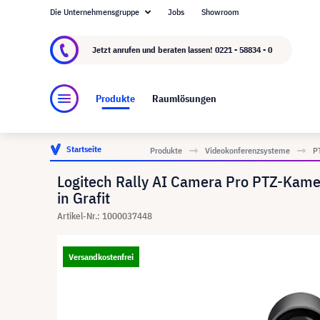
Die Unternehmensgruppe
Jobs
Showroom
Über visunext.de
Die visunext Group
Herste
Jetzt anrufen und beraten lassen!
0221 - 58834 - 0
Produkte
Raumlösungen
Startseite
Produkte
Videokonferenzsysteme
P
Logitech Rally AI Camera Pro PTZ-Kamer
in Grafit
Artikel-Nr.: 1000037448
Versandkostenfrei