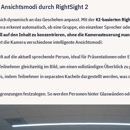
e Ansichtsmodi durch RightSight 2
ich dynamisch an das Geschehen anpasst. Mit der
KI-basierten Rig
a erkennt automatisch, ob eine Gruppe, ein einzelner Sprecher oder
voll auf den Inhalt zu konzentrieren, ohne die Kamerasteuerung m
t die Kamera verschiedene intelligente Ansichtsmodi:
lt auf die aktuell sprechende Person, ideal für Präsentationen oder 
ilnehmer gleichzeitig im Bild, um einen vollständigen Überblick zu
s, indem Teilnehmer in separaten Kacheln dargestellt werden, was d
egrenzungen festzulegen. So werden Personen hinter Glaswänden od