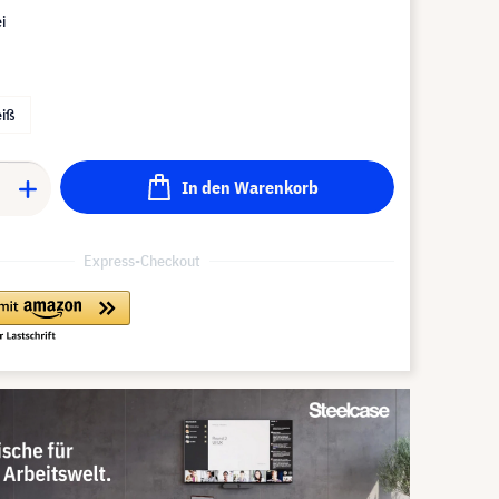
i
iß
In den Warenkorb
Express-Checkout