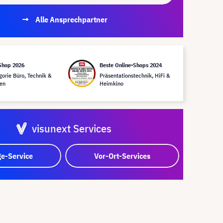
Alle Ansprechpartner
Shop 2026
Beste Online-Shops 2024
gorie Büro, Technik &
Präsentationstechnik, HiFi &
en
Heimkino
visunext Services
e-Service
Vor-Ort-Services