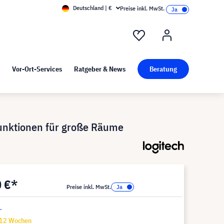
Deutschland | €
Preise inkl. MwSt.
nd Pressekit
Kunst bei visunext
Vor-Ort-Services
Ratgeber & News
Beratung
Funktionen für große Räume
0 €*
Preise inkl. MwSt.
.
-12 Wochen