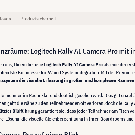
loads
Produktsicherheit
enzräume: Logitech Rally AI Camera Pro mit
en uns, Ihnen die neue
Logitech Rally AI Camera Pro
als eine der er
eutendste Fachmesse für AV und Systemintegration. Mit der Premiere 
system die visuelle Erfassung in großen und komplexen Räumen vö
er Teilnehmer im Raum klar und deutlich gesehen wird. Dies gilt una
 geht die Nähe zu den Teilnehmenden oft verloren, doch die Rally 
ützter Bildführung
garantiert sie, dass jeder Teilnehmer am Tisch von
are-Lösung, die visuelle Gleichberechtigung in Ihren Boardrooms u
 Camera Pro auf einen Blick