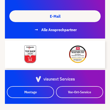
E-Mail
Alle Ansprechpartner
visunext Services
Montage
Vor-Ort-Service