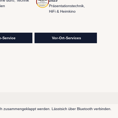
rie Büro, Technik
2025
ien
Präsentationstechnik,
HiFi & Heimkino
visunext Services
-Service
Vor-Ort-Services
flach zusammengeklappt werden.
Lässtsich über Bluetooth verbinden.