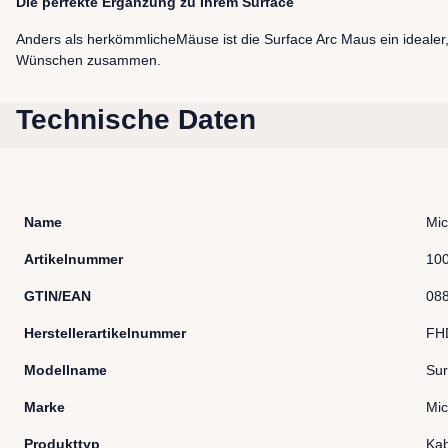
Die perfekte Ergänzung zu Ihrem Surface
Anders als herkömmlicheMäuse ist die Surface Arc Maus ein idealer, 
Wünschen zusammen.
Technische Daten
Name
Mic
Artikelnummer
10
GTIN/EAN
08
Herstellerartikelnummer
FH
Modellname
Sur
Marke
Mic
Produkttyp
Kab