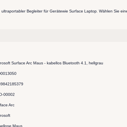
ultraportabler Begleiter für Gerätewie Surface Laptop. Wählen Sie ein
rosoft Surface Arc Maus - kabellos Bluetooth 4.1, hellgrau
00013050
89842185379
D-00002
face Arc
rosoft
ellose Maus