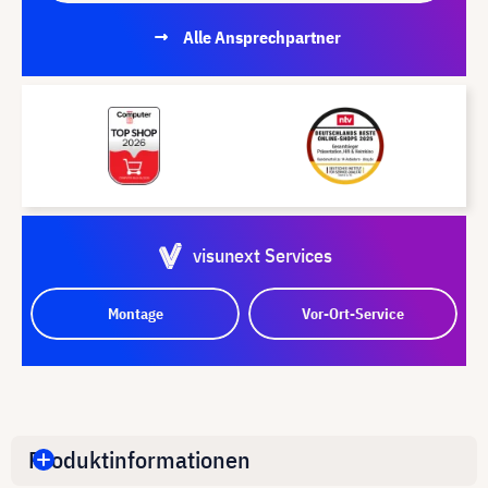
Alle Ansprechpartner
visunext Services
Montage
Vor-Ort-Service
Produktinformationen