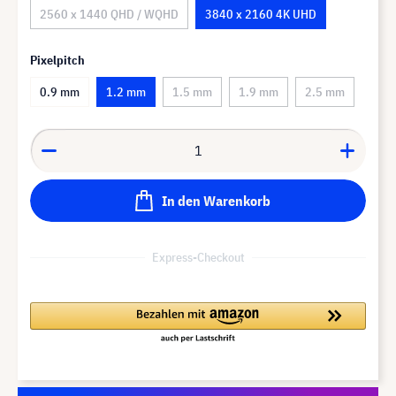
2560 x 1440 QHD / WQHD
3840 x 2160 4K UHD
Pixelpitch
0.9 mm
1.2 mm
1.5 mm
1.9 mm
2.5 mm
In den Warenkorb
Express-Checkout