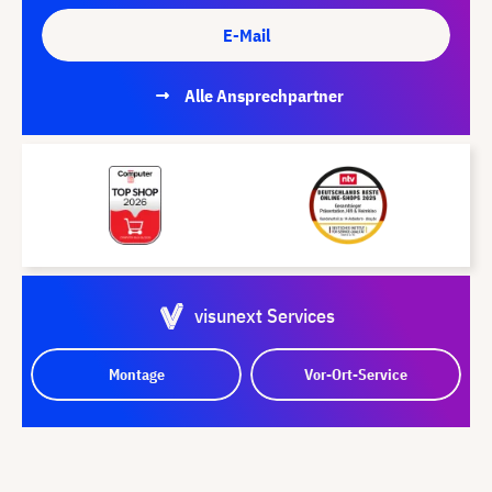
E-Mail
Alle Ansprechpartner
visunext Services
Montage
Vor-Ort-Service