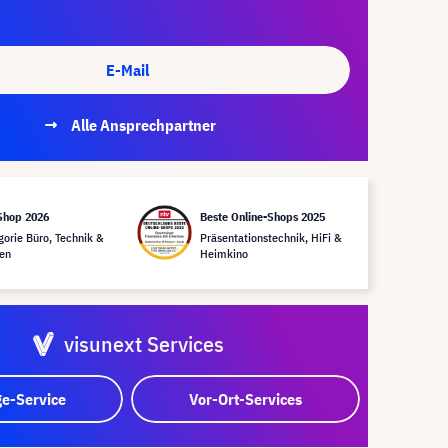
E-Mail
Alle Ansprechpartner
Shop 2026
Beste Online-Shops 2025
gorie Büro, Technik &
Präsentationstechnik, HiFi &
en
Heimkino
visunext Services
e-Service
Vor-Ort-Services