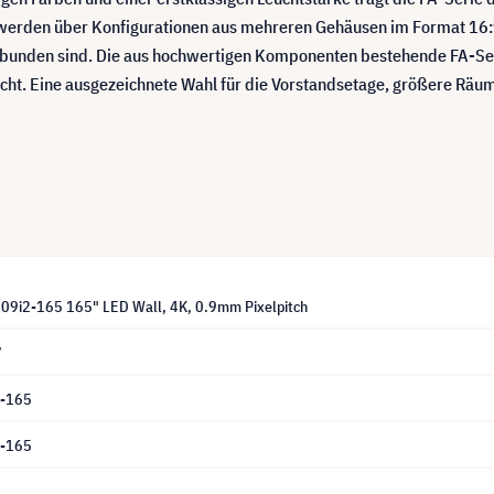
erden über Konfigurationen aus mehreren Gehäusen im Format 16:9 e
unden sind. Die aus hochwertigen Komponenten bestehende FA-Serie
acht. Eine ausgezeichnete Wahl für die Vorstandsetage, größere Räu
9i2-165 165" LED Wall, 4K, 0.9mm Pixelpitch
7
2-165
2-165