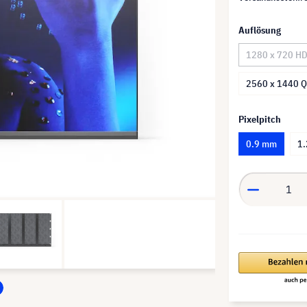
Auflösung
1280 x 720 H
2560 x 1440 
Pixelpitch
0.9 mm
1