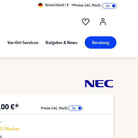
Deutschland | €
Preise inkl. MwSt.
nd Pressekit
Kunst bei visunext
Vor-Ort-Services
Ratgeber & News
Beratung
,00 €*
Preise inkl. MwSt.
.
-12 Wochen
i