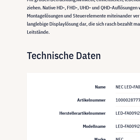
ziehen. Native HD-, FHD-, UHD- und QHD-Auflösungen w
Montagelösungen und Steuerelemente miteinander verb
langlebige Displaylösung dar, die sich rasch bezahlt m
Leitstände.
Technische Daten
Name
NEC LED-FA00
Artikelnummer
100002877
Herstellerartikelnummer
LED-FA009i
Modellname
LED-FA009i
Marke
NEC