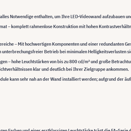
e alles Notwendige enthalten, um Ihre LED-Videowand aufzubauen und
rmat – komplett rahmenlose Konstruktion mit hohen Kontrastverhältn
reiche – Mit hochwertigen Komponenten und einer redundanten Gest
unterbrechungsfreier Betrieb bei minimalen Helligkeitsverlusten sic
en – hohe Leuchtstärken von bis zu 800 cd/m² und große Betrachtun
htverhältnissen klar und deutlich bei Ihrer Zielgruppe ankommen.
dule kann sehr nah an der Wand installiert werden; aufgrund der 
gen Farben und einer erstklassigen Leuchtstärke trägt die FA-Serie 