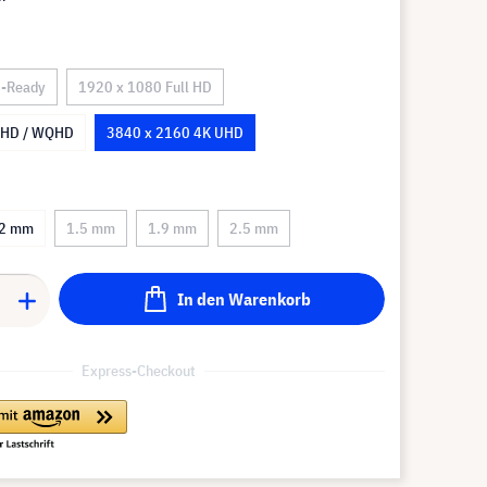
D-Ready
1920 x 1080 Full HD
QHD / WQHD
3840 x 2160 4K UHD
.2 mm
1.5 mm
1.9 mm
2.5 mm
In den Warenkorb
Express-Checkout