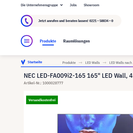
Die Unternehmensgruppe
Jobs
Showroom
Über visunext.de
Die visunext Group
Herste
Jetzt anrufen und beraten lassen!
0221 - 58834 - 0
Produkte
Raumlösungen
Startseite
Produkte
LED Walls
LED Walls nach
NEC LED-FA009i2-165 165" LED Wall, 4
Artikel-Nr.: 1000028777
Versandkostenfrei