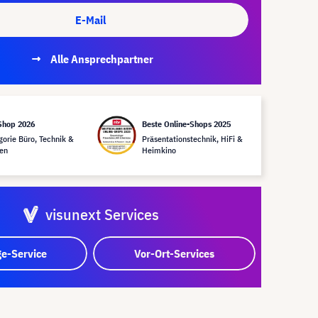
E-Mail
Alle Ansprechpartner
Shop 2026
Beste Online-Shops 2025
gorie Büro, Technik &
Präsentationstechnik, HiFi &
en
Heimkino
visunext Services
e-Service
Vor-Ort-Services