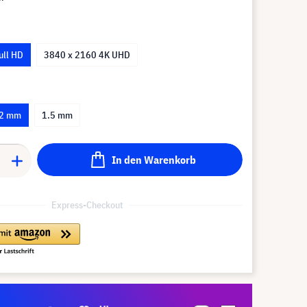
ull HD
3840 x 2160 4K UHD
.2 mm
1.5 mm
In den Warenkorb
Express-Checkout