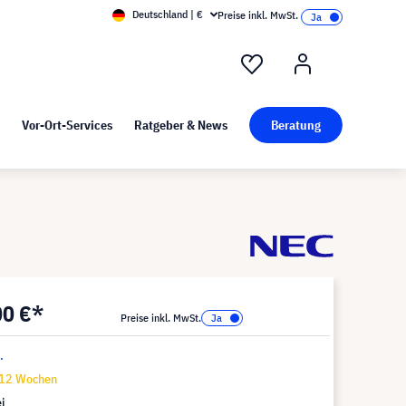
Deutschland | €
Preise inkl. MwSt.
nd Pressekit
Kunst bei visunext
Vor-Ort-Services
Ratgeber & News
Beratung
00 €*
Preise inkl. MwSt.
.
-12 Wochen
i