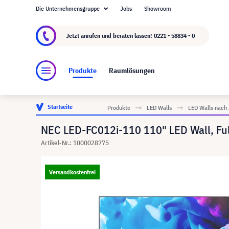
Die Unternehmensgruppe
Jobs
Showroom
Über visunext.de
Die visunext Group
Herste
Jetzt anrufen und beraten lassen!
0221 - 58834 - 0
Produkte
Raumlösungen
Startseite
Produkte
LED Walls
LED Walls nach
NEC LED-FC012i-110 110" LED Wall, Ful
Artikel-Nr.: 1000028775
Versandkostenfrei