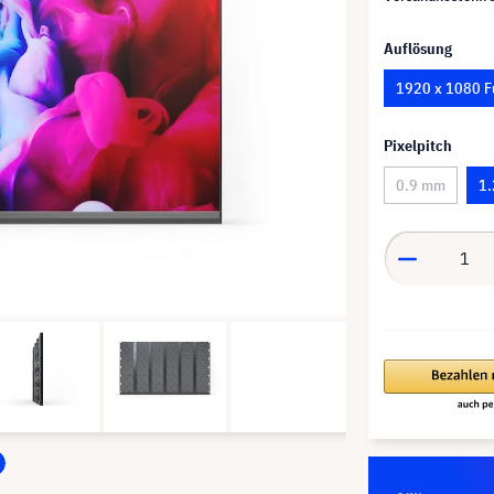
Auflösung
1920 x 1080 F
Pixelpitch
0.9 mm
1