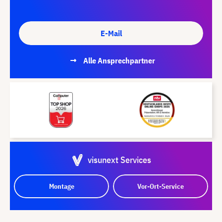
E-Mail
Alle Ansprechpartner
visunext Services
Montage
Vor-Ort-Service