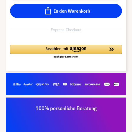
In den Warenkorb
Express-Checkout
100% persönliche Beratung