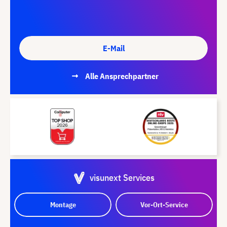
E-Mail
Alle Ansprechpartner
visunext Services
Montage
Vor-Ort-Service