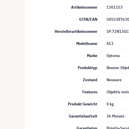
Artikelnummer
1301153
GTIN/EAN
505538763
Herstellerartikelnummer
SP.72N13GC
Modellname
A13
Marke
Optoma
Produkttyp
Beamer Objek
Zustand
Neuware
Features
Objektiv moto
Produkt Gewicht
0 kg
Garantielaufzeit
36 Monate
Garantietyp
BringIn-Servi