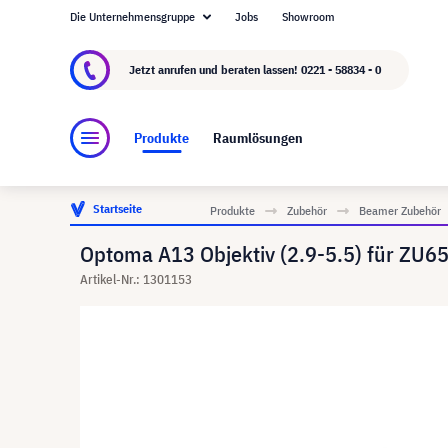
Die Unternehmensgruppe
Jobs
Showroom
Über visunext.de
Die visunext Group
Herste
Jetzt anrufen und beraten lassen!
0221 - 58834 - 0
Produkte
Raumlösungen
Startseite
Produkte
Zubehör
Beamer Zubehör
Optoma A13 Objektiv (2.9-5.5) für ZU6
Artikel-Nr.: 1301153