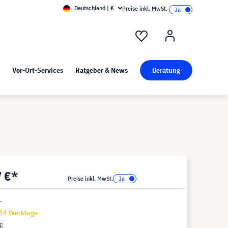
Deutschland | €
Preise inkl. MwSt.
nd Pressekit
Kunst bei visunext
Vor-Ort-Services
Ratgeber & News
Beratung
7 €*
Preise inkl. MwSt.
.
-14 Werktage
€