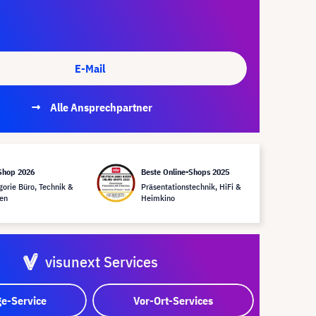
E-Mail
Alle Ansprechpartner
Shop 2026
Beste Online-Shops 2025
gorie Büro, Technik &
Präsentationstechnik, HiFi &
en
Heimkino
visunext Services
e-Service
Vor-Ort-Services