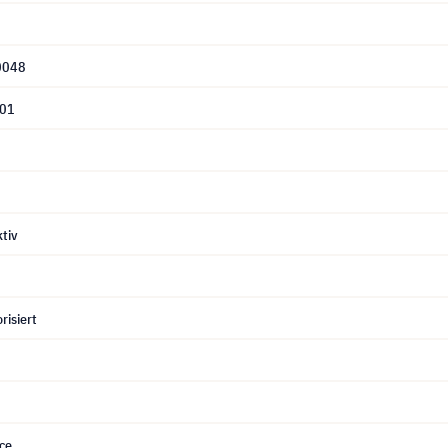
0048
01
tiv
risiert
ce