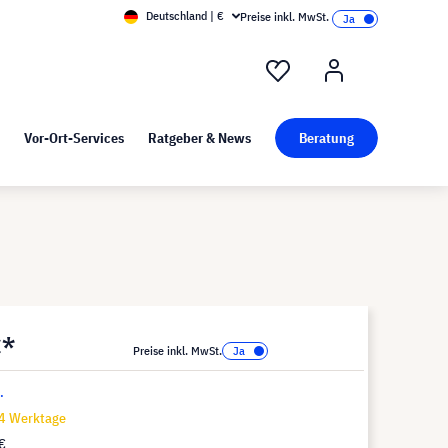
Deutschland | €
Preise inkl. MwSt.
nd Pressekit
Kunst bei visunext
Vor-Ort-Services
Ratgeber & News
Beratung
€*
Preise inkl. MwSt.
.
14 Werktage
€