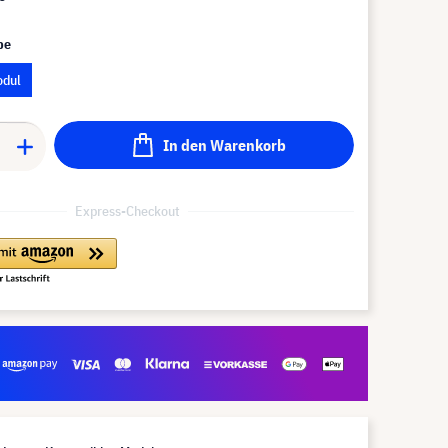
pe
odul
In den Warenkorb
Express-Checkout