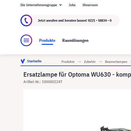
Die Unternehmensgruppe
Jobs
Showroom
Über visunext.de
Die visunext Group
Herste
Jetzt anrufen und beraten lassen!
0221 - 58834 - 0
Produkte
Raumlösungen
Startseite
Produkte
Zubehör
Beamerlampen
Ersatzlampe für Optoma WU630 - kompa
Artikel-Nr.: 1000002247