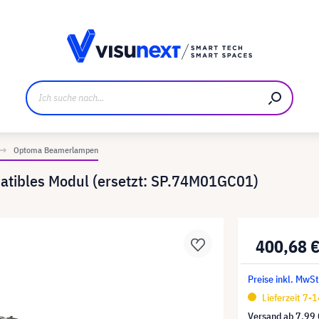
ller
Referenzkunden
Jobs und Karriere
Downloads u
Optoma Beamerlampen
tibles Modul (ersetzt: SP.74M01GC01)
400,68 
Preise inkl. MwSt
Lieferzeit 7-
Versand ab
7,99 