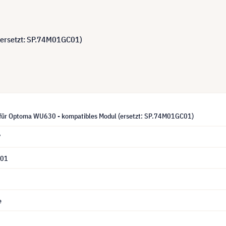
(ersetzt: SP.74M01GC01)
für Optoma WU630 - kompatibles Modul (ersetzt: SP.74M01GC01)
7
C01
e