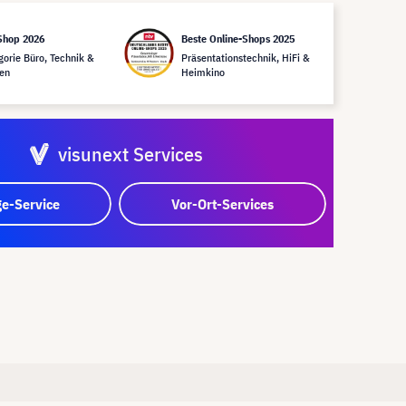
Shop 2026
Beste Online-Shops 2025
gorie Büro, Technik &
Präsentationstechnik, HiFi &
en
Heimkino
visunext Services
e-Service
Vor-Ort-Services