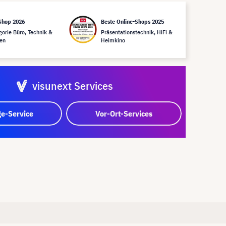
Shop 2026
Beste Online-Shops 2025
gorie Büro, Technik &
Präsentationstechnik, HiFi &
en
Heimkino
visunext Services
e-Service
Vor-Ort-Services