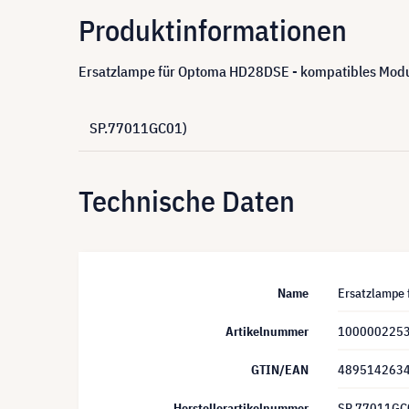
Produktinformationen
Ersatzlampe für Optoma HD28DSE - kompatibles Modul
SP.77011GC01)
Technische Daten
Name
Ersatzlampe 
Artikelnummer
100000225
GTIN/EAN
489514263
Herstellerartikelnummer
SP.77011GC