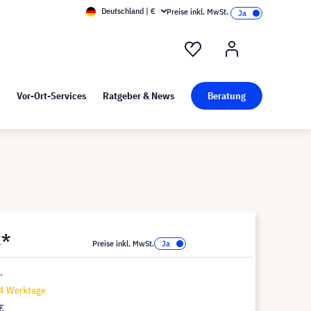
Deutschland | €
Preise inkl. MwSt.
nd Pressekit
Kunst bei visunext
Vor-Ort-Services
Ratgeber & News
Beratung
€*
Preise inkl. MwSt.
.
14 Werktage
€