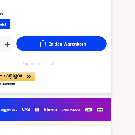
pe
odul
In den Warenkorb
Express-Checkout