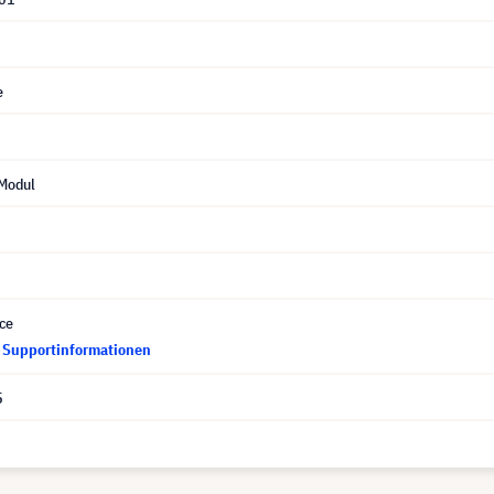
e
Modul
ce
d Supportinformationen
5