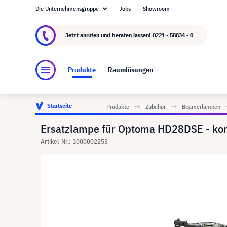
Die Unternehmensgruppe
Jobs
Showroom
Über visunext.de
Die visunext Group
Herste
Jetzt anrufen und beraten lassen!
0221 - 58834 - 0
Produkte
Raumlösungen
Startseite
Produkte
Zubehör
Beamerlampen
Ersatzlampe für Optoma HD28DSE - kom
Artikel-Nr.: 1000002253