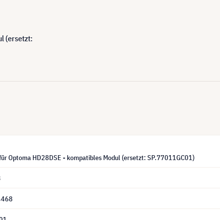
 (ersetzt:
für Optoma HD28DSE - kompatibles Modul (ersetzt: SP.77011GC01)
3
4468
01