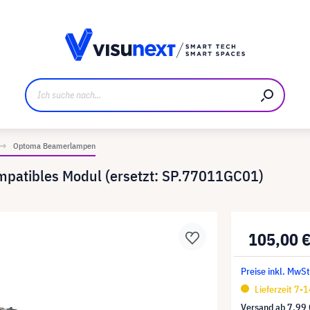
ller
Referenzkunden
Jobs und Karriere
Downloads u
Optoma Beamerlampen
patibles Modul (ersetzt: SP.77011GC01)
105,00 
Preise inkl. MwSt
Lieferzeit 7-
Versand ab
7,99 