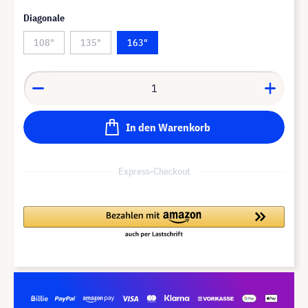
Diagonale
108"
135"
163"
In den Warenkorb
Express-Checkout