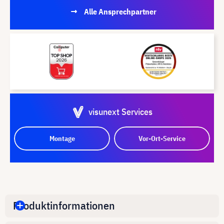
Alle Ansprechpartner
visunext Services
Montage
Vor-Ort-Service
Produktinformationen