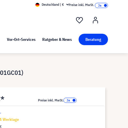
Deutschland | €
Preise inkl. MwSt.
nd Pressekit
Kunst bei visunext
Vor-Ort-Services
Ratgeber & News
Beratung
6R01GC01)
€*
Preise inkl. MwSt.
.
14 Werktage
€