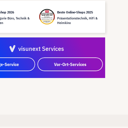
Shop 2026
Beste Online-Shops 2025
gorie Büro, Technik &
Präsentationstechnik, HiFi &
en
Heimkino
visunext Services
e-Service
Vor-Ort-Services