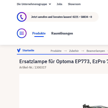
Die Unternehmensgruppe
Jobs
Showroom
Über visunext.de
Die visunext Group
Herste
Jetzt anrufen und beraten lassen!
0221 - 58834 - 0
Produkte
Raumlösungen
Startseite
Produkte
Zubehör
Beamerlampen
Ersatzlampe für Optoma EP773, EzPro 
Artikel-Nr.: 1300317