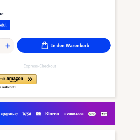
pe
odul
In den Warenkorb
Express-Checkout