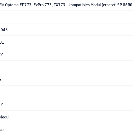
für Optoma EP773, EzPro 773, TX773 - kompatibles Modul (ersetzt: SP.86R
6045
01
01
e
01
Modul
ce