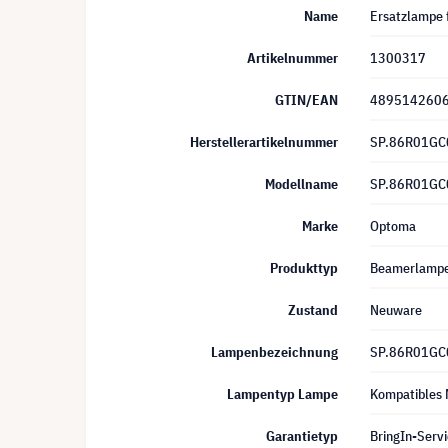
Name
Ersatzlampe 
Artikelnummer
1300317
GTIN/EAN
489514260
Herstellerartikelnummer
SP.86R01GC
Modellname
SP.86R01GC
Marke
Optoma
Produkttyp
Beamerlamp
Zustand
Neuware
Lampenbezeichnung
SP.86R01GC
Lampentyp Lampe
Kompatibles 
Garantietyp
BringIn-Servi