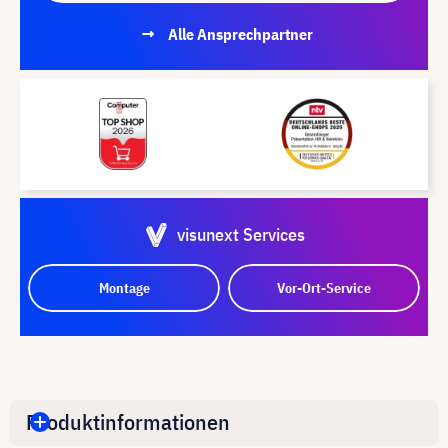
Alle Ansprechpartner
visunext Services
Montage
Vor-Ort-Service
Produktinformationen