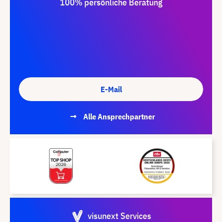
100% persönliche Beratung
E-Mail
Alle Ansprechpartner
visunext Services