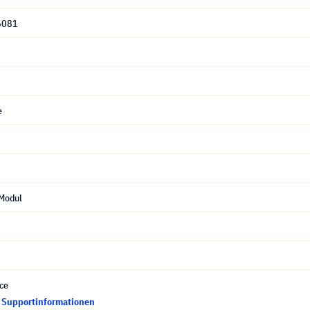
6081
e
Modul
ce
d Supportinformationen