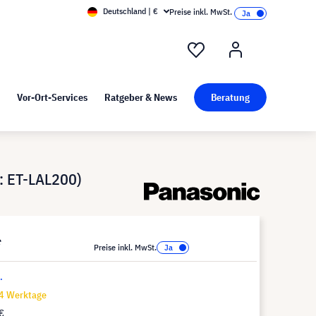
Deutschland | €
Preise inkl. MwSt.
nd Pressekit
Kunst bei visunext
Vor-Ort-Services
Ratgeber & News
Beratung
: ET-LAL200)
*
Preise inkl. MwSt.
.
14 Werktage
€