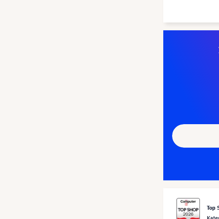
Top 
Kate