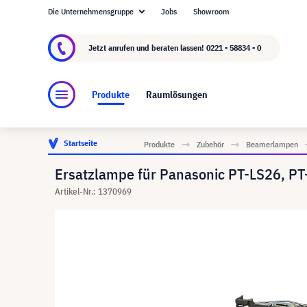
Die Unternehmensgruppe
Jobs
Showroom
Über visunext.de
Die visunext Group
Herste
Jetzt anrufen und beraten lassen!
0221 - 58834 - 0
Produkte
Raumlösungen
Startseite
Produkte
Zubehör
Beamerlampen
Ersatzlampe für Panasonic PT-LS26, PT
Artikel-Nr.: 1370969