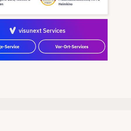
en
Heimkino
visunext Services
e-Service
Vor-Ort-Services