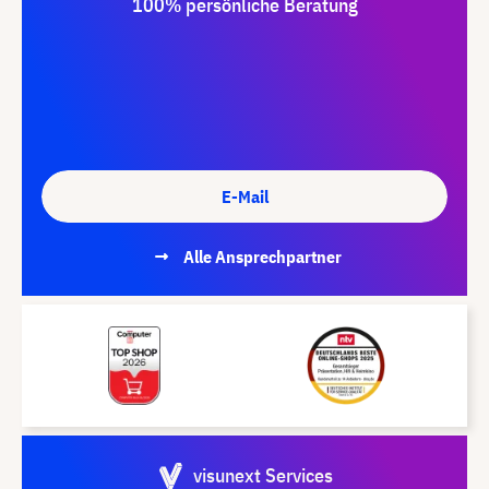
100% persönliche Beratung
E-Mail
Alle Ansprechpartner
visunext Services