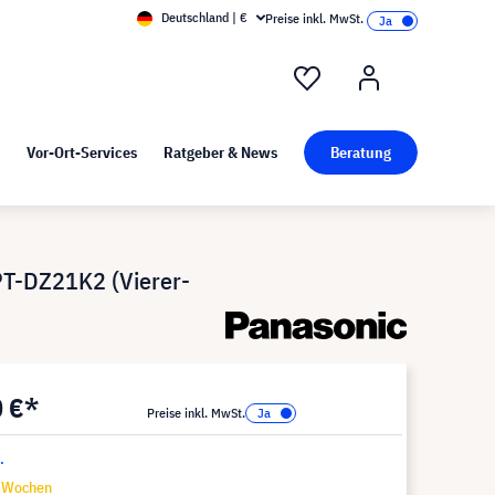
Deutschland | €
Preise inkl. MwSt.
nd Pressekit
Kunst bei visunext
Vor-Ort-Services
Ratgeber & News
Beratung
T-DZ21K2 (Vierer-
0 €*
Preise inkl. MwSt.
.
6 Wochen