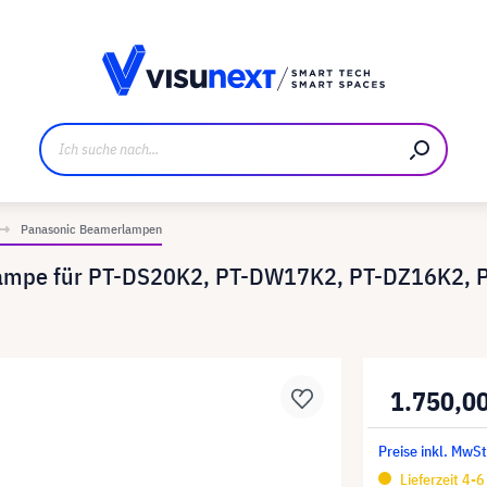
ller
Referenzkunden
Jobs und Karriere
Downloads u
Panasonic Beamerlampen
lampe für PT-DS20K2, PT-DW17K2, PT-DZ16K2, P
1.750,0
Preise inkl. MwSt
Lieferzeit 4-