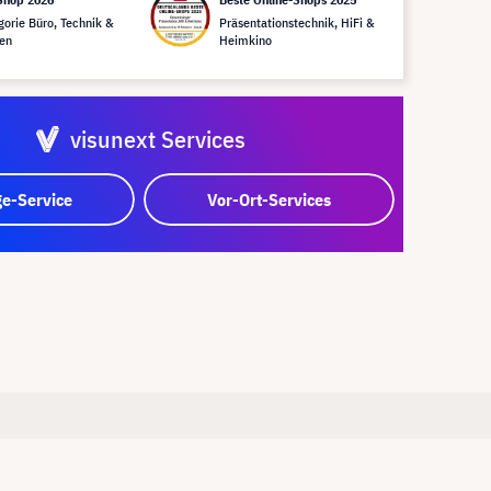
gorie Büro, Technik &
Präsentationstechnik, HiFi &
en
Heimkino
visunext Services
e-Service
Vor-Ort-Services