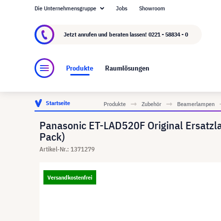
Die Unternehmensgruppe
Jobs
Showroom
Über visunext.de
Die visunext Group
Herste
Jetzt anrufen und beraten lassen!
0221 - 58834 - 0
Produkte
Raumlösungen
Startseite
Produkte
Zubehör
Beamerlampen
Panasonic ET-LAD520F Original Ersatz
Pack)
Artikel-Nr.: 1371279
Versandkostenfrei