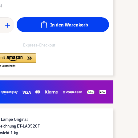
i
In den Warenkorb
Express-Checkout
Lampe Original
eichnung ET-LAD520F
wicht 1 kg