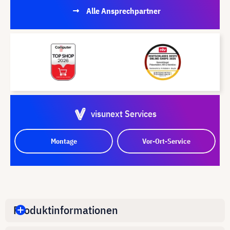
Alle Ansprechpartner
visunext Services
Montage
Vor-Ort-Service
Produktinformationen