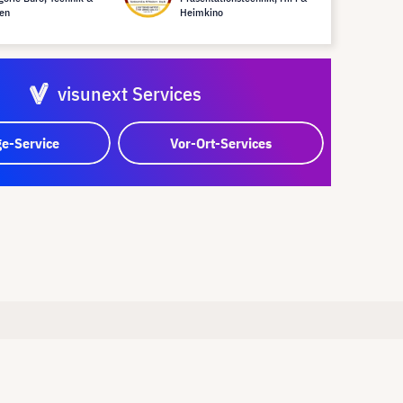
en
Heimkino
visunext Services
e-Service
Vor-Ort-Services