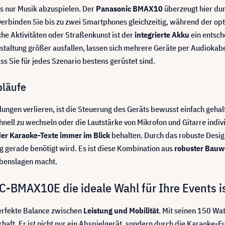
s nur Musik abzuspielen. Der
Panasonic BMAX10
überzeugt hier dur
verbinden Sie bis zu zwei Smartphones gleichzeitig, während der op
he Aktivitäten oder Straßenkunst ist der
integrierte Akku
ein entsch
anstaltung größer ausfallen, lassen sich mehrere Geräte per Audiok
dass Sie für jedes Szenario bestens gerüstet sind.
bläufe
ellungen verlieren, ist die Steuerung des Geräts bewusst einfach geh
nell zu wechseln oder die Lautstärke von Mikrofon und Gitarre indivi
oder Karaoke-Texte immer im Blick
behalten. Durch das robuste Design
ng gerade benötigt wird. Es ist diese Kombination aus
robuster Bauw
Lebenslagen macht.
C-BMAX10E die ideale Wahl für Ihre Events i
erfekte Balance zwischen
Leistung und Mobilität
. Mit seinen 150 Wa
aft. Er ist nicht nur ein Abspielgerät, sondern durch die Karaoke-Fu