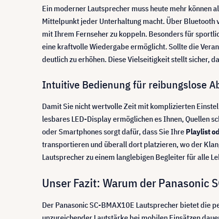
Ein moderner Lautsprecher muss heute mehr können al
Mittelpunkt jeder Unterhaltung macht. Über Bluetooth 
mit Ihrem Fernseher zu koppeln. Besonders für sportlic
eine kraftvolle Wiedergabe ermöglicht. Sollte die Ver
deutlich zu erhöhen. Diese Vielseitigkeit stellt sicher, 
Intuitive Bedienung für reibungslose A
Damit Sie nicht wertvolle Zeit mit komplizierten Einst
lesbares LED-Display ermöglichen es Ihnen, Quellen sch
oder Smartphones sorgt dafür, dass Sie Ihre
Playlist 
transportieren und überall dort platzieren, wo der Kla
Lautsprecher zu einem langlebigen Begleiter für alle 
Unser Fazit: Warum der Panasonic S
Der Panasonic SC-BMAX10E Lautsprecher bietet die p
unzureichender Lautstärke bei mobilen Einsätzen dauerh