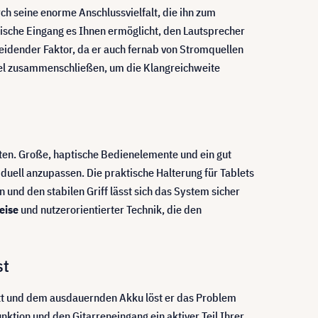
ch seine enorme Anschlussvielfalt, die ihn zum
tische Eingang es Ihnen ermöglicht, den Lautsprecher
eidender Faktor, da er auch fernab von Stromquellen
abel zusammenschließen, um die Klangreichweite
alten. Große, haptische Bedienelemente und ein gut
duell anzupassen. Die praktische Halterung für Tablets
 und den stabilen Griff lässt sich das System sicher
eise
und nutzerorientierter Technik, die den
st
tt und dem ausdauernden Akku löst er das Problem
nktion und den Gitarreneingang ein aktiver Teil Ihrer