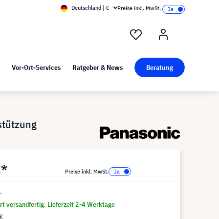
Deutschland | €
Preise inkl. MwSt.
nd Pressekit
Kunst bei visunext
Vor-Ort-Services
Ratgeber & News
Beratung
stützung
€*
Preise inkl. MwSt.
.
t versandfertig. Lieferzeit 2-4 Werktage
€