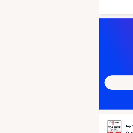
Top 
Kate