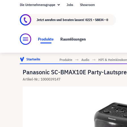
Die Unternehmensgruppe
Jobs
Showroom
Über visunext.de
Die visunext Group
Herste
Jetzt anrufen und beraten lassen!
0221 - 58834 - 0
Produkte
Raumlösungen
Startseite
Produkte
Audio
HiFi & Heimkinoko
Panasonic SC-BMAX10E Party-Lautsprec
Artikel-Nr.: 1000039147