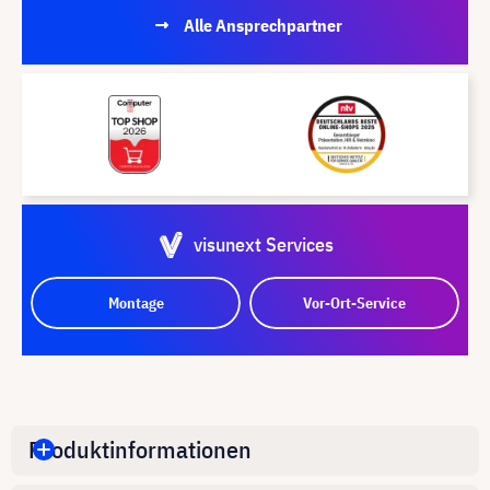
Alle Ansprechpartner
visunext Services
Montage
Vor-Ort-Service
Produktinformationen