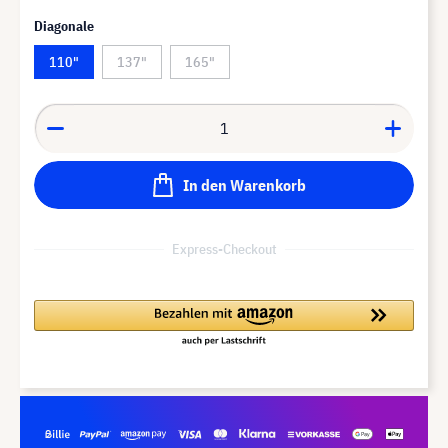
Diagonale
110"
137"
165"
In den Warenkorb
Express-Checkout