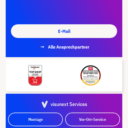
E-Mail
Alle Ansprechpartner
visunext Services
Montage
Vor-Ort-Service