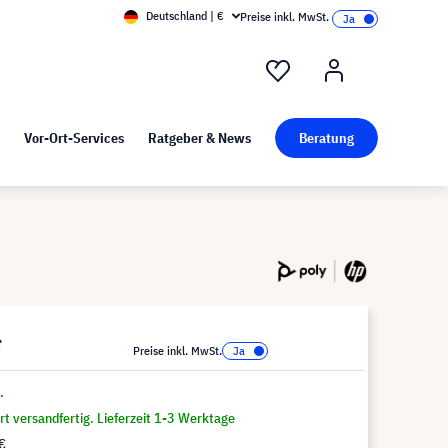
Deutschland | €
Preise inkl. MwSt.
nd Pressekit
Kunst bei visunext
Vor-Ort-Services
Ratgeber & News
Beratung
*
Preise inkl. MwSt.
.
t versandfertig. Lieferzeit 1-3 Werktage
€