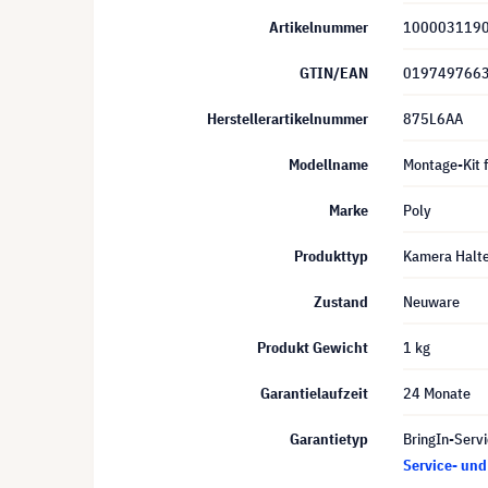
Artikelnummer
100003119
GTIN/EAN
019749766
Herstellerartikelnummer
875L6AA
Modellname
Montage-Kit 
Marke
Poly
Produkttyp
Kamera Halt
Zustand
Neuware
Produkt Gewicht
1 kg
Garantielaufzeit
24 Monate
Garantietyp
BringIn-Servi
Service- un