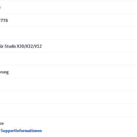
0
3778
für Studio X30/X32/V12
erung
ce
d Supportinformationen