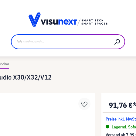
ller
Referenzkunden
Jobs und Karriere
Downloads u
ubehör
Studio X30/X32/V12
91,76 €
Preise inkl. MwSt
Lagernd. Sofor
Versand ab
7,99 