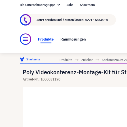
Die Unternehmensgruppe
Jobs
Showroom
Über visunext.de
Die visunext Group
Herste
Jetzt anrufen und beraten lassen!
0221 - 58834 - 0
Produkte
Raumlösungen
Startseite
Produkte
Zubehör
Konferenzraum Z
Poly Videokonferenz-Montage-Kit für 
Artikel-Nr.: 1000031190