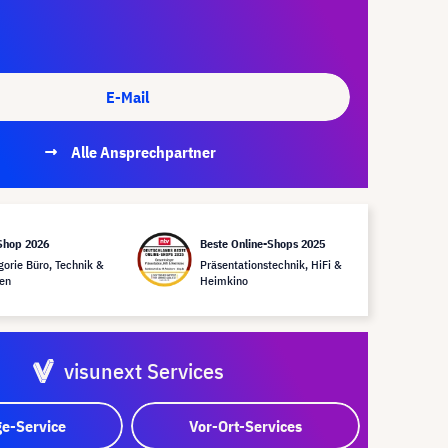
E-Mail
Alle Ansprechpartner
Shop 2026
Beste Online-Shops 2025
gorie Büro, Technik &
Präsentationstechnik, HiFi &
en
Heimkino
visunext Services
e-Service
Vor-Ort-Services